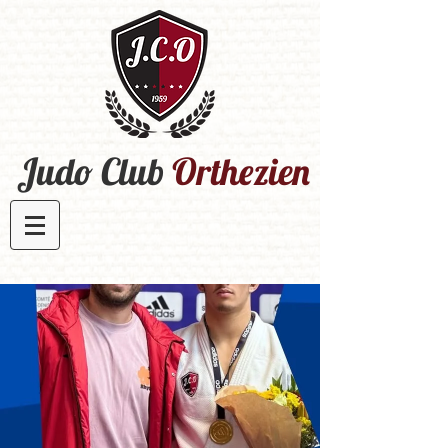
Judo Club
Orthezien​