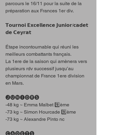
parcours le 16/11 pour la suite de la 
préparation aux Frances 1er div. 
𝗧𝗼𝘂𝗿𝗻𝗼𝗶 𝗘𝘅𝗰𝗲𝗹𝗹𝗲𝗻𝗰𝗲 𝗝𝘂𝗻𝗶𝗼𝗿/𝗰𝗮𝗱𝗲𝘁 
𝗱𝗲 𝗖𝗲𝘆𝗿𝗮𝘁
Étape incontournable qui réuni les 
meilleurs combattants français. 
La 1ere de la saison qui amènera vers 
plusieurs rdv successif jusqu’au 
championnat de France 1ere division 
en Mars. 
🅙🅤🅝🅘🅞🅡🅢
-48 kg ~ Emma Malbet 9️⃣ème
-73 kg ~ Simon Hourcade 9️⃣ème
-73 kg ~ Alexandre Pinto nc 
🅒🅐🅓🅔🅣🅢