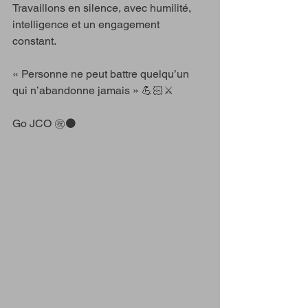
Travaillons en silence, avec humilité, 
intelligence et un engagement 
constant. 
« Personne ne peut battre quelqu’un 
qui n’abandonne jamais » 💪🏻⚔️
Go JCO ㊗️⚫️