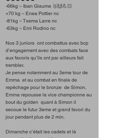
-66kg ~ Iban Giaume 🥉🙌💪🏻
+70 kg ~ Enea Pottier nc
-81kg ~ Txema Larre nc
-63kg ~ Emi Rodino nc 
Nos 3 juniors  ont combattus avec bcp 
d’engagement avec des combats face 
aux favoris qu’ils ont par ailleurs fait 
trembler. 
Je pense notamment au 3eme tour de 
Emma  et au combat en finale de 
repêchage pour le bronze  de Simon. 
Emma repousse la vice championne au 
bout du golden  quant à Simon il 
secoue le futur 3eme et grand favori du 
jour pendant plus de 2 min.
Dimanche c’était les cadets et là 