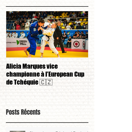
Alicia Marques vice
Alicia Marques 
championne à l’European Cup
championnat de
de Tchéquie 🇨🇿
Posts Récents