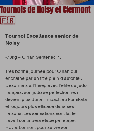
Tournois de Noisy et Clermont
🇫🇷
𝗧𝗼𝘂𝗿𝗻𝗼𝗶 𝗘𝘅𝗰𝗲𝗹𝗹𝗲𝗻𝗰𝗲 𝘀𝗲𝗻𝗶𝗼𝗿 𝗱𝗲 
𝗡𝗼𝗶𝘀𝘆
-73kg ~ Oïhan Sentenac 🥇
Très bonne journée pour Oïhan qui 
enchaîne par un titre plein d’autorité . 
Désormais à l’Insep avec l’élite du judo 
français, son judo se perfectionne, il 
devient plus dur à l’impact, au kumikata 
et toujours plus efficace dans ses 
liaisons. Les sensations sont là, le 
travail continuera étape par étape. 
Rdv à Lormont pour suivre son 