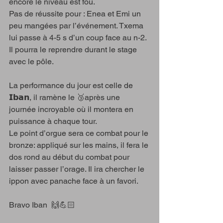
encore le niveau est fou.
Pas de réussite pour : Enea et Emi un 
peu mangées par l’événement. Txema 
lui passe à 4-5 s d’un coup face au n-2. 
Il pourra le reprendre durant le stage 
avec le pôle.
La performance du jour est celle de 
𝗜𝗯𝗮𝗻, il ramène le 🥉après une 
journée incroyable où il montera en 
puissance à chaque tour. 
Le point d’orgue sera ce combat pour le 
bronze: appliqué sur les mains, il fera le 
dos rond au début du combat pour 
laisser passer l’orage. Il ira chercher le 
ippon avec panache face à un favori. 
Bravo Iban  🙌💪🏻