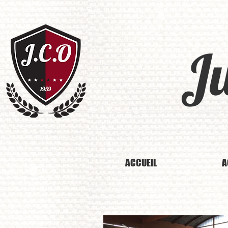
J
ACCUEIL
A