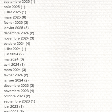
septembre 2025
(1)
1 post
août 2025
(1)
1 post
juillet 2025
(1)
1 post
mars 2025
(6)
6 posts
février 2025
(3)
3 posts
janvier 2025
(5)
5 posts
décembre 2024
(2)
2 posts
novembre 2024
(3)
3 posts
octobre 2024
(4)
4 posts
juillet 2024
(1)
1 post
juin 2024
(2)
2 posts
mai 2024
(3)
3 posts
avril 2024
(1)
1 post
mars 2024
(3)
3 posts
février 2024
(2)
2 posts
janvier 2024
(2)
2 posts
décembre 2023
(3)
3 posts
novembre 2023
(4)
4 posts
octobre 2023
(2)
2 posts
septembre 2023
(1)
1 post
juin 2023
(1)
1 post
mai 2023
(5)
5 posts