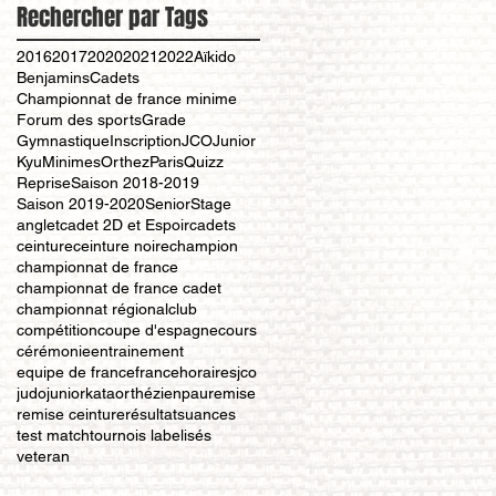
Rechercher par Tags
2016
2017
2020
2021
2022
Aïkido
Benjamins
Cadets
Championnat de france minime
Forum des sports
Grade
Gymnastique
Inscription
JCO
Junior
Kyu
Minimes
Orthez
Paris
Quizz
Reprise
Saison 2018-2019
Saison 2019-2020
Senior
Stage
anglet
cadet 2D et Espoir
cadets
ceinture
ceinture noire
champion
championnat de france
championnat de france cadet
championnat régional
club
compétition
coupe d'espagne
cours
cérémonie
entrainement
equipe de france
france
horaires
jco
judo
junior
kata
orthézien
pau
remise
remise ceinture
résultat
suances
test match
tournois labelisés
veteran