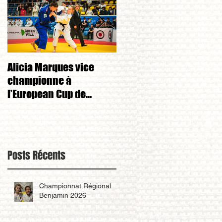
Alicia Marques vice
Alicia Marques 3eme d
championne à
championnat de FRANC
l’European Cup de
cadet 1ere division 
Tchéquie 🇨🇿
s
Posts Récents
Championnat Régional
Benjamin 2026